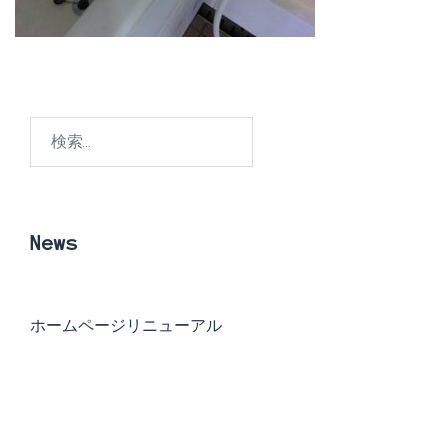
検
索:
News
ホームページリニューアル